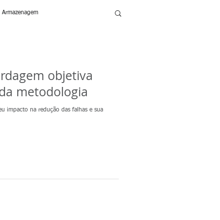
 e Armazenagem
Distribuição
Supply Chain
rdagem objetiva
 da metodologia
eu impacto na redução das falhas e sua