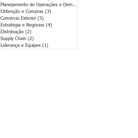
Planejamento de Operações e Demanda
(2)
2 posts
Obtenção e Compras
(3)
3 posts
Comércio Exterior
(5)
5 posts
Estratégia e Negócios
(4)
4 posts
Distribuição
(2)
2 posts
Supply Chain
(2)
2 posts
Liderança e Equipes
(1)
1 post
oski, Msc
itura
ados - uma Aliada dos Negócios
os são geridos.