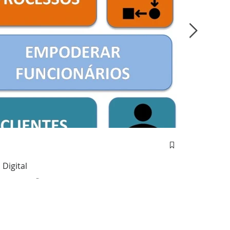
Thiago Sid
7 min de le
Digital
Ciência de D
 transformação digital exitosa.
O domínio da Ciência de Dados é um novo campo da arena competitiva e seu domínio redefinirá a
forma como negóci