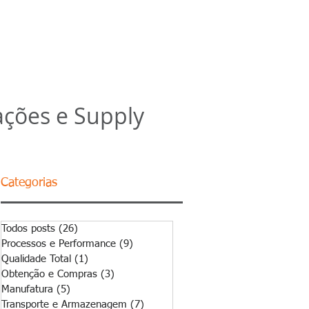
OS
CAPACITAÇÃO
CONTATO
ações e Supply
Categorias
Todos posts
(26)
26 posts
Processos e Performance
(9)
9 posts
Qualidade Total
(1)
1 post
Obtenção e Compras
(3)
3 posts
Manufatura
(5)
5 posts
Transporte e Armazenagem
(7)
7 posts