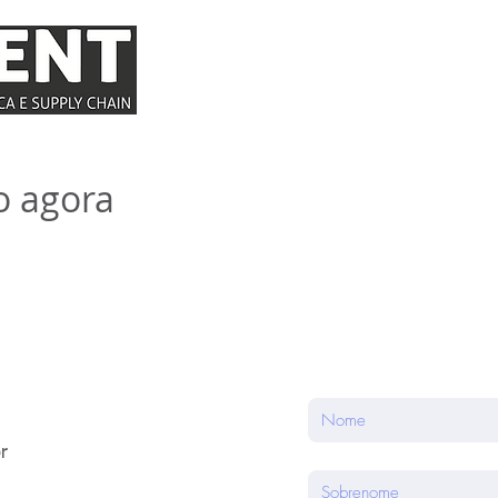
INÍCIO
QUEM SOMOS
COMO ATUAM
o agora
Entre em Con
r