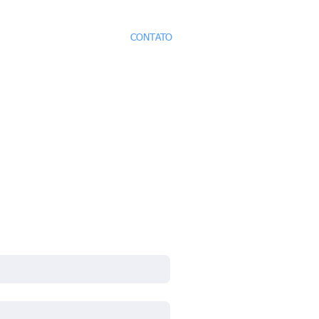
OS
CAPACITAÇÃO
CONTATO
tato