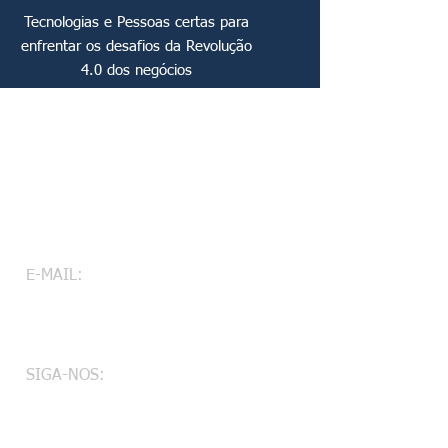
Tecnologias e Pessoas certas para
enfrentar os desafios da Revolução
4.0 dos negócios
Conecte-se conosco
ESTAMOS AQUI PARA AJUDÁ-LO A
TRANSFORMAR DESAFIOS EM
RESULTADOS.
E-MAIL:
contato@excentconsultoria.com.br
SIGA-NOS: