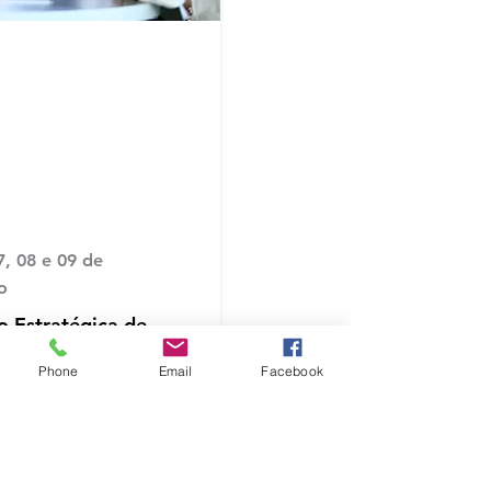
NOV
PRESENCIAL
CURSO
7, 08 e 09 de
o
o Estratégica de
os e Compras (20h)
Phone
Email
Facebook
- SC